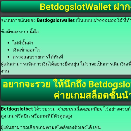
BetdogslotWallet ฝาก-
ระบบการเงินของ
Betdogslotwallet
เป็นแบบ
ฝากถอนออโต้
ที่ท
ข้อดีของระบบนี้คือ
ไม่มีขั้นต่ำ
เงินเข้าออกไว
ตรวจสอบรายการได้ทันที
ผู้เล่นสามารถจัดการเงินได้อย่างยืดหยุ่น ไม่ว่าจะเป็นการเติมเง
งาน
อยากจะรวย ให้นึกถึง Betdogslo
ค่ายเกมสล็อตชั้นน
Betdogslotbet
ได้รวบรวม
ค่ายเกมสล็อตยอดนิยม
ไว้อย่างครบถ้
สูง เกมฟรีสปิน หรือเกมที่มีตัวคูณสูง
ผู้เล่นสามารถเลือกเกมตามสไตล์ของตัวเองได้ เช่น