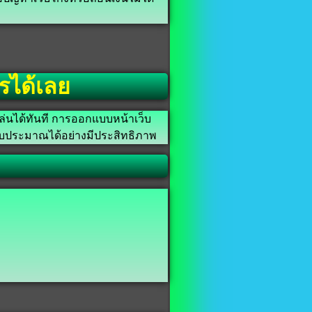
รได้เลย
มเล่นได้ทันที การออกแบบหน้าเว็บ
นงบประมาณได้อย่างมีประสิทธิภาพ